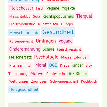
Fleischesser
vegane Projekte
Fisch
Tierqual
Rechtspopulismus
Fleischlobby
Soja
Fleischindustrie
Kunstfleisch
Hunger
Gesundheit
Menschenrechte
Umfragen
vegane
Körpergewicht
Kinderernährung
Schule
Fleischverzicht
Psychologie
Fleischersatz
Massentötungen
Moral
DGE
Kinder
Pflanzenmilch
Krebs
Bio-
Motive
DGE Kinder
Tierhaltung
Cholesterin
Welthunger
Zoonosen
Schwangerschaft
Kochbuch
Herzgesundheit