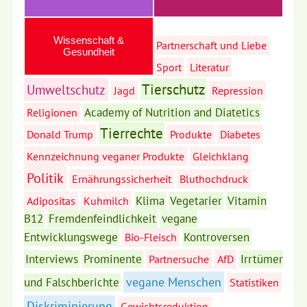
Wissenschaft &
Partnerschaft und Liebe
Gesundheit
Sport
Literatur
Tierschutz
Umweltschutz
Jagd
Repression
Academy of Nutrition and Diatetics
Religionen
Tierrechte
Donald Trump
Produkte
Diabetes
Kennzeichnung veganer Produkte
Gleichklang
Politik
Ernährungssicherheit
Bluthochdruck
Klima
Vegetarier
Vitamin
Adipositas
Kuhmilch
B12
Fremdenfeindlichkeit
vegane
Entwicklungswege
Kontroversen
Bio-Fleisch
Interviews
Prominente
Irrtümer
Partnersuche
AfD
vegane Menschen
und Falschberichte
Statistiken
Diskriminierung
Gewichtsreduktion