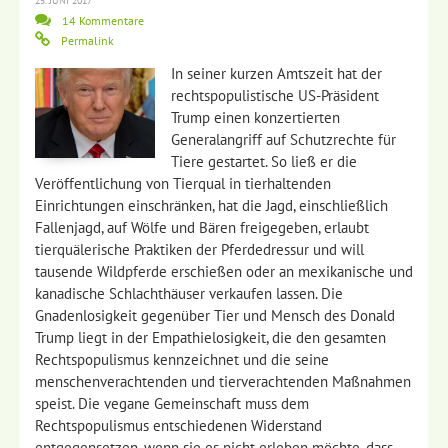
25. JUNI 2017
14 Kommentare
Permalink
In seiner kurzen Amtszeit hat der
rechtspopulistische US-Präsident
Trump einen konzertierten
Generalangriff auf Schutzrechte für
Tiere gestartet. So ließ er die
Veröffentlichung von Tierqual in tierhaltenden
Einrichtungen einschränken, hat die Jagd, einschließlich
Fallenjagd, auf Wölfe und Bären freigegeben, erlaubt
tierquälerische Praktiken der Pferdedressur und will
tausende Wildpferde erschießen oder an mexikanische und
kanadische Schlachthäuser verkaufen lassen. Die
Gnadenlosigkeit gegenüber Tier und Mensch des Donald
Trump liegt in der Empathielosigkeit, die den gesamten
Rechtspopulismus kennzeichnet und die seine
menschenverachtenden und tierverachtenden Maßnahmen
speist. Die vegane Gemeinschaft muss dem
Rechtspopulismus entschiedenen Widerstand
entgegensetzen, wenn sie es nicht erleben möchte, dass