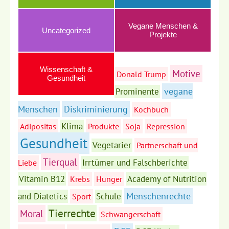
Vegane Menschen &
Uncategorized
Projekte
Wissenschaft &
Motive
Donald Trump
Gesundheit
vegane
Prominente
Menschen
Diskriminierung
Kochbuch
Klima
Adipositas
Produkte
Soja
Repression
Gesundheit
Vegetarier
Partnerschaft und
Tierqual
Irrtümer und Falschberichte
Liebe
Vitamin B12
Academy of Nutrition
Krebs
Hunger
Menschenrechte
and Diatetics
Schule
Sport
Tierrechte
Moral
Schwangerschaft