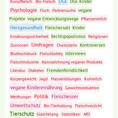
DGE
DGE Kinder
Kunstfleisch
Bio-Fleisch
Psychologie
vegane
Fisch
Partnersuche
Projekte
vegane Entwicklungswege
Pflanzenmilch
Herzgesundheit
Fleischersatz
Kinder
Rechtspopulismus
Ernährungssicherheit
Religionen
Umfragen
Kontroversen
Zoonosen
Cholesterin
Interviews
Bluthochdruck
Fleischlobby
Fleischindustrie
Kennzeichnung veganer Produkte
Fremdenfeindlichkeit
Literatur
Diabetes
Körpergewicht
Jagd
Massentötungen
Kuhmilch
vegane Kinderernährung
Gewichtsreduktion
Politik
Fleischesser
Welthunger
Umweltschutz
Bio-Tierhaltung
Fleischverzicht
Tierschutz
Gleichklang
Statistiken
AfD