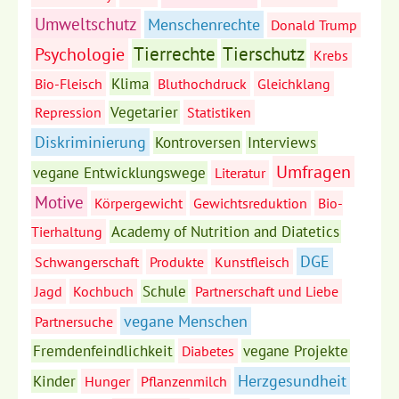
Umweltschutz
Menschenrechte
Donald Trump
Tierrechte
Tierschutz
Psychologie
Krebs
Klima
Bio-Fleisch
Bluthochdruck
Gleichklang
Vegetarier
Repression
Statistiken
Diskriminierung
Kontroversen
Interviews
Umfragen
vegane Entwicklungswege
Literatur
Motive
Körpergewicht
Gewichtsreduktion
Bio-
Academy of Nutrition and Diatetics
Tierhaltung
DGE
Schwangerschaft
Produkte
Kunstfleisch
Schule
Jagd
Kochbuch
Partnerschaft und Liebe
vegane Menschen
Partnersuche
Fremdenfeindlichkeit
vegane Projekte
Diabetes
Herzgesundheit
Kinder
Hunger
Pflanzenmilch