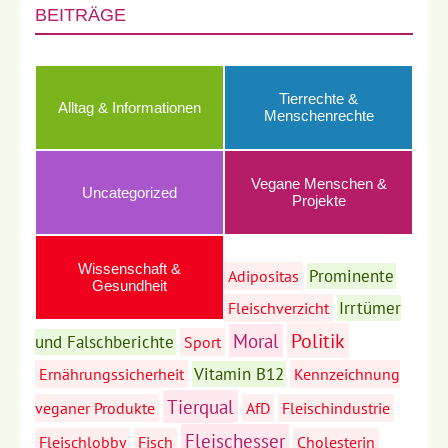
BEITRÄGE
Tierrechte &
Alltag & Informationen
Menschenrechte
Vegane Menschen &
Uncategorized
Projekte
Wissenschaft &
Prominente
Adipositas
Gesundheit
Irrtümer
Fleischverzicht
Politik
Moral
und Falschberichte
Sport
Vitamin B12
Ernährungssicherheit
Kennzeichnung
Tierqual
veganer Produkte
AfD
Fleischindustrie
Fleischesser
Fleischlobby
Fisch
Cholesterin