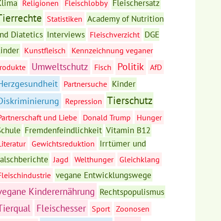
Klima
Fleischersatz
Religionen
Fleischlobby
Tierrechte
Academy of Nutrition
Statistiken
nd Diatetics
Interviews
DGE
Fleischverzicht
inder
Kunstfleisch
Kennzeichnung veganer
Politik
Umweltschutz
rodukte
Fisch
AfD
Herzgesundheit
Kinder
Partnersuche
Tierschutz
Diskriminierung
Repression
Partnerschaft und Liebe
Donald Trump
Hunger
Schule
Fremdenfeindlichkeit
Vitamin B12
Irrtümer und
Literatur
Gewichtsreduktion
alschberichte
Jagd
Welthunger
Gleichklang
vegane Entwicklungswege
Fleischindustrie
vegane Kinderernährung
Rechtspopulismus
Tierqual
Fleischesser
Sport
Zoonosen