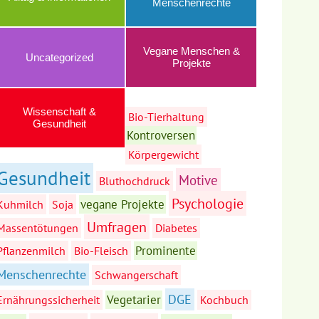
Menschenrechte
Whats
Vegane Menschen &
Uncategorized
Projekte
Wissenschaft &
Bio-Tierhaltung
Gesundheit
Kontroversen
Körpergewicht
Gesundheit
Motive
Bluthochdruck
Psychologie
vegane Projekte
Kuhmilch
Soja
Umfragen
Massentötungen
Diabetes
Prominente
Pflanzenmilch
Bio-Fleisch
Menschenrechte
Schwangerschaft
DGE
Vegetarier
Ernährungssicherheit
Kochbuch