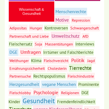
Wissenschaft &
Menschenrechte
Gesundheit
Motive
Repression
Kontroversen
Adipositas
Hunger
Schwangerschaft
Umweltschutz
Partnerschaft und Liebe
AfD
Fleischersatz
Interviews
Soja
Massentötungen
Umfragen
DGE
Irrtümer und Falschberichte
Politik
Klima
Welthunger
Fleischverzicht
Jagd
Tierrechte
Ernährungssicherheit
Cholesterin
Rechtspopulismus
Partnersuche
Fleischindustrie
Herzgesundheit
vegane Menschen
Prominente
Psychologie
DGE
Fleischlobby
Religionen
Gesundheit
Kinder
Fremdenfeindlichkeit
Tierschutz