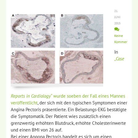
21.
JUNI
2015
Keine
Kommentare
In
„
Case
Reports in Cardiology
“ wurde soeben der Fall eines Mannes
veröffentlicht
, der sich mit den typischen Symptomen einer
Angina Pectoris präsentierte. Ein Belastungs-EKG bestätigte
die Symptomatik. Der Patient wies zusätzlich einen
grenzwertig erhöhten Blutdruck, erhöhte Cholesterinwerte
und einen BMI von 26 auf.
Bei einer Angona Pectoris handelt es sich um einen