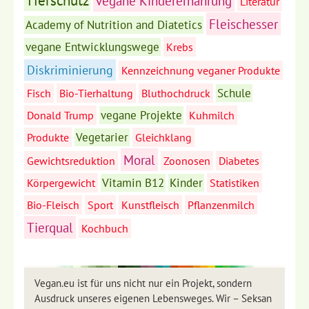
vegane Kinderernährung
Literatur
Fleischesser
Academy of Nutrition and Diatetics
vegane Entwicklungswege
Krebs
Diskriminierung
Kennzeichnung veganer Produkte
Schule
Fisch
Bio-Tierhaltung
Bluthochdruck
vegane Projekte
Donald Trump
Kuhmilch
Vegetarier
Produkte
Gleichklang
Moral
Gewichtsreduktion
Zoonosen
Diabetes
Vitamin B12
Kinder
Körpergewicht
Statistiken
Bio-Fleisch
Sport
Kunstfleisch
Pflanzenmilch
Tierqual
Kochbuch
Vegan.eu ist für uns nicht nur ein Projekt, sondern
Ausdruck unseres eigenen Lebensweges. Wir – Seksan