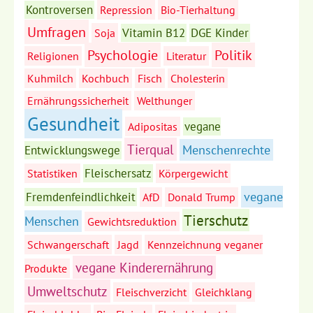
Kontroversen
Repression
Bio-Tierhaltung
Umfragen
Vitamin B12
DGE Kinder
Soja
Psychologie
Politik
Religionen
Literatur
Kuhmilch
Kochbuch
Fisch
Cholesterin
Ernährungssicherheit
Welthunger
Gesundheit
vegane
Adipositas
Tierqual
Menschenrechte
Entwicklungswege
Fleischersatz
Statistiken
Körpergewicht
vegane
Fremdenfeindlichkeit
AfD
Donald Trump
Tierschutz
Menschen
Gewichtsreduktion
Schwangerschaft
Jagd
Kennzeichnung veganer
vegane Kinderernährung
Produkte
Umweltschutz
Fleischverzicht
Gleichklang