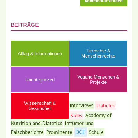
BEITRÄGE
Tierrechte &
Alltag & Informationen
Menschenrechte
Vegane Menschen &
Uncategorized
Projekte
Wissenschaft &
Interviews
Diabetes
Gesundheit
Academy of
Krebs
Nutrition and Diatetics
Irrtümer und
DGE
Falschberichte
Prominente
Schule