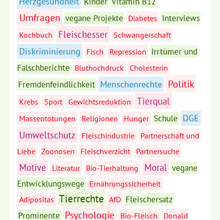
Herzgesundheit
Kinder
Vitamin B12
Umfragen
vegane Projekte
Interviews
Diabetes
Fleischesser
Kochbuch
Schwangerschaft
Diskriminierung
Irrtümer und
Fisch
Repression
Falschberichte
Bluthochdruck
Cholesterin
Politik
Menschenrechte
Fremdenfeindlichkeit
Tierqual
Krebs
Sport
Gewichtsreduktion
DGE
Schule
Massentötungen
Religionen
Hunger
Umweltschutz
Fleischindustrie
Partnerschaft und
Liebe
Zoonosen
Fleischverzicht
Partnersuche
Motive
Moral
vegane
Literatur
Bio-Tierhaltung
Entwicklungswege
Ernährungssicherheit
Tierrechte
Fleischersatz
Adipositas
AfD
Psychologie
Prominente
Bio-Fleisch
Donald