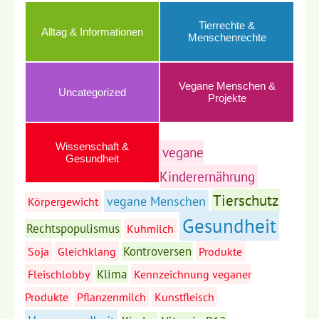
Tierrechte &
Alltag & Informationen
Menschenrechte
Vegane Menschen &
Uncategorized
Projekte
Wissenschaft &
vegane
Gesundheit
Kinderernährung
Tierschutz
vegane Menschen
Körpergewicht
Gesundheit
Rechtspopulismus
Kuhmilch
Kontroversen
Soja
Gleichklang
Produkte
Klima
Fleischlobby
Kennzeichnung veganer
Produkte
Pflanzenmilch
Kunstfleisch