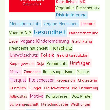
Kunstfleisch
AfD
Gesundheit
Vegetarier
Fleischersatz
Diskriminierung
Menschenrechte
vegane Menschen
Literatur
Gesundheit
Vitamin B12
Partnerschaft und
vegane Kinderernährung
Liebe
Gleichklang
Tierschutz
Fremdenfeindlichkeit
Politik
Umweltschutz
Gewichtsreduktion
Umfragen
Prominente
Körpergewicht
Soja
Moral
Rechtspopulismus
Schule
Zoonosen
Tierqual
Fleischesser
Repression
Cholesterin
Kuhmilch
Hunger
Fleischverzicht
Bio-Tierhaltung
Motive
Kontroversen
DGE Kinder
Adipositas
Schwangerschaft
Fleischindustrie
Welthunger