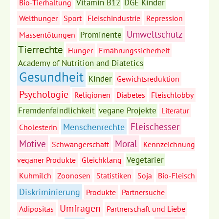
Vitamin B12
DGE Kinder
Bio-Tierhaltung
Welthunger
Sport
Fleischindustrie
Repression
Umweltschutz
Prominente
Massentötungen
Tierrechte
Hunger
Ernährungssicherheit
Academy of Nutrition and Diatetics
Gesundheit
Kinder
Gewichtsreduktion
Psychologie
Religionen
Diabetes
Fleischlobby
Fremdenfeindlichkeit
vegane Projekte
Literatur
Fleischesser
Menschenrechte
Cholesterin
Motive
Moral
Schwangerschaft
Kennzeichnung
Vegetarier
veganer Produkte
Gleichklang
Kuhmilch
Zoonosen
Statistiken
Soja
Bio-Fleisch
Diskriminierung
Produkte
Partnersuche
Umfragen
Adipositas
Partnerschaft und Liebe