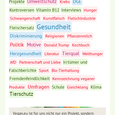
Umweltschutz
DGE
Projekte
Krebs
Kontroversen
Vitamin B12
Interviews
Hunger
Schwangerschaft
Kunstfleisch
Fleischindustrie
Gesundheit
Fleischersatz
Diskriminierung
Religionen
Pflanzenmilch
Politik
Motive
Donald Trump
Kochbuch
Tierqual
Herzgesundheit
Literatur
Welthunger
Irrtümer und
AfD
Partnerschaft und Liebe
Falschberichte
Sport
Bio-Tierhaltung
Fremdenfeindlichkeit
Kennzeichnung veganer
Umfragen
Schule
Klima
Produkte
Gleichklang
Tierschutz
Vegan.eu ist für uns nicht nur ein Projekt, sondern