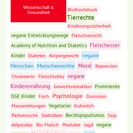
Wissenschaft &
Bluthochdruck
Gesundheit
Tierrechte
Ernährungssicherheit
vegane Entwicklungswege
Fleischverzicht
Fleischesser
Academy of Nutrition and Diatetics
vegane
Kinder
Diabetes
Körpergewicht
Moral
Menschen
Menschenrechte
Repression
vegane
Cholesterin
Fleischlobby
Kinderernährung
Prominente
Gewichtsreduktion
Psychologie
DGE Kinder
Fisch
Zoonosen
Vegetarier
Massentötungen
Kuhmilch
Rechtspopulismus
Partnersuche
Statistiken
Soja
vegane
Adipositas
Bio-Fleisch
Produkte
Jagd