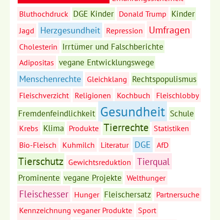
DGE Kinder
Kinder
Bluthochdruck
Donald Trump
Umfragen
Herzgesundheit
Jagd
Repression
Irrtümer und Falschberichte
Cholesterin
vegane Entwicklungswege
Adipositas
Menschenrechte
Rechtspopulismus
Gleichklang
Fleischverzicht
Religionen
Kochbuch
Fleischlobby
Gesundheit
Fremdenfeindlichkeit
Schule
Tierrechte
Klima
Krebs
Produkte
Statistiken
DGE
Bio-Fleisch
Kuhmilch
Literatur
AfD
Tierschutz
Tierqual
Gewichtsreduktion
Prominente
vegane Projekte
Welthunger
Fleischesser
Fleischersatz
Hunger
Partnersuche
Kennzeichnung veganer Produkte
Sport