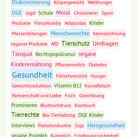
Diskriminierung
Körpergewicht
Welthunger
Moral
DGE
Schule
Jagd
Cholesterin
Sport
Kinder
Produkte
Fleischlobby
Adipositas
Menschenrechte
Massentötungen
Kennzeichnung
Tierschutz
Umfragen
veganer Produkte
AfD
Tierqual
vegane
Rechtspopulismus
Kinderernährung
Pflanzenmilch
Diabetes
Gesundheit
Fleischverzicht
Hunger
Vitamin B12
Gewichtsreduktion
Kunstfleisch
Partnerschaft und Liebe
Fisch
Gleichklang
Prominente
Bluthochdruck
Kochbuch
Tierrechte
DGE Kinder
Bio-Tierhaltung
Herzgesundheit
Interviews
Fleischindustrie
Soja
vegane Projekte
Kuhmilch
Ernährungssicherheit