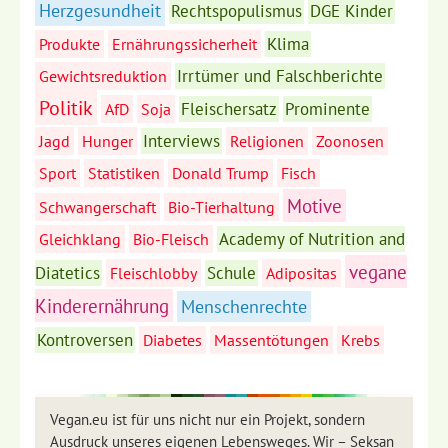
Herzgesundheit
Rechtspopulismus
DGE Kinder
Klima
Produkte
Ernährungssicherheit
Irrtümer und Falschberichte
Gewichtsreduktion
Politik
Fleischersatz
Prominente
AfD
Soja
Interviews
Jagd
Hunger
Religionen
Zoonosen
Sport
Statistiken
Donald Trump
Fisch
Motive
Schwangerschaft
Bio-Tierhaltung
Academy of Nutrition and
Gleichklang
Bio-Fleisch
vegane
Diatetics
Schule
Fleischlobby
Adipositas
Kinderernährung
Menschenrechte
Kontroversen
Diabetes
Massentötungen
Krebs
Vegan.eu ist für uns nicht nur ein Projekt, sondern
Ausdruck unseres eigenen Lebensweges. Wir – Seksan