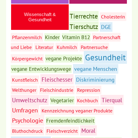
Wissenschaft &
Tierrechte
Cholesterin
Gesundheit
Tierschutz
DGE
Kinder
Vitamin B12
Pflanzenmilch
Partnerschaft
und Liebe
Literatur
Kuhmilch
Partnersuche
Gesundheit
vegane Projekte
Körpergewicht
vegane Menschen
vegane Entwicklungswege
Fleischesser
Diskriminierung
Kunstfleisch
Welthunger
Fleischindustrie
Repression
Umweltschutz
Tierqual
Vegetarier
Kochbuch
Umfragen
Kennzeichnung veganer Produkte
Psychologie
Fremdenfeindlichkeit
Moral
Bluthochdruck
Fleischverzicht