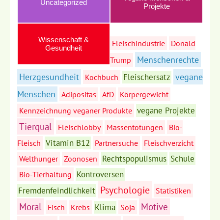
Uncategorized
Projekte
Wissenschaft &
Fleischindustrie
Donald
Gesundheit
Menschenrechte
Trump
Herzgesundheit
vegane
Fleischersatz
Kochbuch
Menschen
Adipositas
AfD
Körpergewicht
vegane Projekte
Kennzeichnung veganer Produkte
Tierqual
Fleischlobby
Massentötungen
Bio-
Vitamin B12
Fleisch
Partnersuche
Fleischverzicht
Rechtspopulismus
Schule
Welthunger
Zoonosen
Kontroversen
Bio-Tierhaltung
Psychologie
Fremdenfeindlichkeit
Statistiken
Moral
Motive
Klima
Fisch
Krebs
Soja