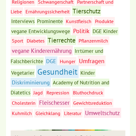
Religionen
Schwangerschaft
Partnerschaft und
Tierschutz
Liebe
Ernährungssicherheit
Interviews
Prominente
Kunstfleisch
Produkte
Politik
vegane Entwicklungswege
DGE Kinder
Tierrechte
Sport
Diabetes
Pflanzenmilch
vegane Kinderernährung
Irrtümer und
Umfragen
DGE
Falschberichte
Hunger
Gesundheit
Vegetarier
Kinder
Diskriminierung
Academy of Nutrition and
Diatetics
Jagd
Repression
Bluthochdruck
Fleischesser
Cholesterin
Gewichtsreduktion
Umweltschutz
Kuhmilch
Gleichklang
Literatur